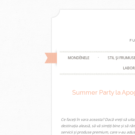
F
MONDÈNELE
STIL ŞI FRUMUS
LABOR
Summer Party la Apog
Ce faceți în vara aceasta? Dacă vreți să uita
destinația aleasă, să vă simțiți bine și să r
servicii și produse premium, care v-au a