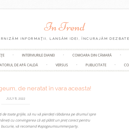
In Trend
URNIZĂM INFORMAŢII, LANSĂM IDEI, ÎNCURAJĂM DEZBATE
Skip
EŢE
INTERVIURILE DIANEI
COMOARA DIN CĂMARĂ
to
content
ATORUL DE APĂ CALDĂ
VERSUS
PUBLICITATE
CO
eum, de neratat în vara aceasta!
JULY 8, 2022
ți de toate grijile, să nu vă pierdeți răbdarea pe drumul spre
ămâneți cu convingerea că ați plătit un preț corect pentru
dus bucurie, vă recomand #apogeumsummerparty.