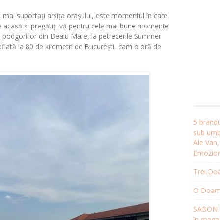
u mai suportați arșița orașului, este momentul în care
ele acasă și pregătiți-vă pentru cele mai bune momente
l podgoriilor din Dealu Mare, la petrecerile Summer
lată la 80 de kilometri de București, cam o oră de
5 brandu
sub umbr
Ale Van
Emozion
Trei Doa
O Doamnă
SABON R
în magaz