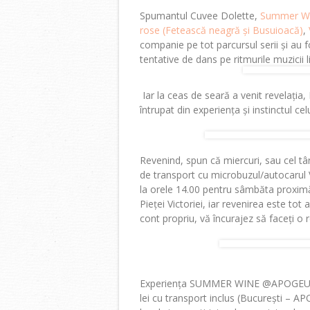
Spumantul Cuvee Dolette,
Summer Win
rose (Fetească neagră și Busuioacă)
,
companie pe tot parcursul serii și au fo
tentative de dans pe ritmurile muzicii l
Iar la ceas de seară a venit revelaț
întrupat din experiența și instinctul c
Revenind, spun că miercuri, sau cel târ
de transport cu microbuzul/autocarul Vi
la orele 14.00 pentru sâmbăta proximă.
Pieței Victoriei, iar revenirea este tot
cont propriu, vă încurajez să faceți o 
Experiența SUMMER WINE @APOGE
lei cu transport inclus (București – AP