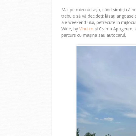
Mai pe miercuri așa, când simțiți că n
trebuie să vă decideți: lăsați angoas
ale weekend-ului, petrecute în mijlocu
Wine, by
Vinul.ro
și Crama Apogeum, af
parcurs cu mașina sau autocarul.