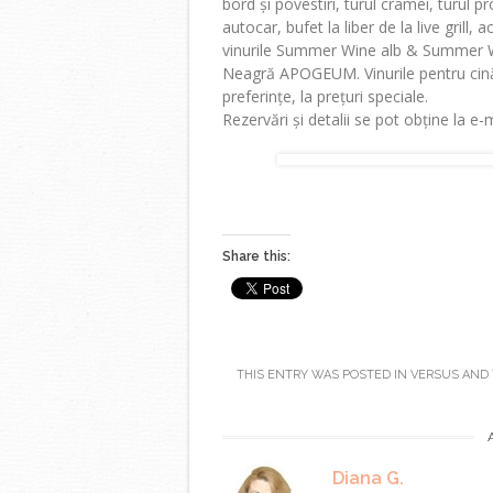
bord și povestiri, turul cramei, turul pro
autocar, bufet la liber de la live grill,
vinurile Summer Wine alb & Summer 
Neagră APOGEUM. Vinurile pentru cină v
preferințe, la prețuri speciale.
Rezervări și detalii se pot obține la e-
Share this:
THIS ENTRY WAS POSTED IN
VERSUS
AND 
Diana G.