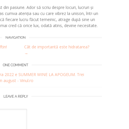
t din pasiune. Ador să scriu despre locuri, lucruri și
s cumva atenția sau cu care vibrez la unison, într-un
 fiecare lucru făcut temeinic, atrage după sine un
i mai cred că orice lux, odată atins, devine necesitate.
NAVIGATION
tin!
Cât de importantă este hidratarea?
→
ONE COMMENT
: vara 2022 e SUMMER WINE LA APOGEUM. Trei
în august - Vinul.ro
LEAVE A REPLY