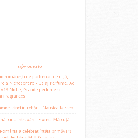
apreciate
ri românești de parfumuri de nișă,
ela Nichesent.ro - Calaj Perfume, Adi
, A13 Niche, Grande perfume si
i Fragrances
mne, cinci întrebări - Nausica Mircea
, cinci întrebări - Florina Mărcuță
omânia a celebrat întâia primăvară
inul din Iulius Mall Suceava