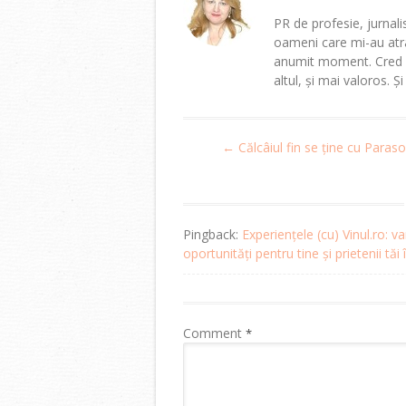
PR de profesie, jurnalis
oameni care mi-au atra
anumit moment. Cred că
altul, și mai valoros. Ș
Post
←
Călcâiul fin se ține cu Parasof
navigation
Pingback:
Experiențele (cu) Vinul.ro
oportunități pentru tine și prietenii tăi 
Comment
*