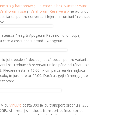
e alb (Chardonnay și Fetească albă)
,
Summer Wine
Valahorum rose
și
Valahorum Reserve alb
ne-au ținut
st liantul pentru conversații lejere, incursiuni în vie sau
ive.
ia, Feteasca Neagră Apogeum Patrimoniu, un cupaj
elui care a creat acest brand – Apogeum.
ziu joi trebuie să decideți, dacă optați pentru varianta
nul.ro. Trebuie să rezervați un loc până cel târziu joia
 Plecarea este la 16.00 fix din parcarea din mijlocul
 acolo, în jurul orelor 22.00. Dacă alegeți să mergeți pe
rezervare.
UM cu
Vinul.ro
costă 300 lei cu transport propriu și 350
OGEUM – retur) și include: transport cu însoțitor de