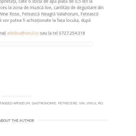
prietății, câte o sticlă de apă plată de 0,5 litri la
 acces la zona de muzică live, cantități de degustare din
Wine Rose, Fetească Neagră Valahorum, Fetească
or putea fi achiziționate la fața locului, după
mail
adelina@vinul.ro
sau la tel 0727.254.318
TAGGED
APOGEUM
,
GASTRONOMIE
,
PETRECERE
,
VIN
,
VINUL.RO
.
ABOUT THE AUTHOR