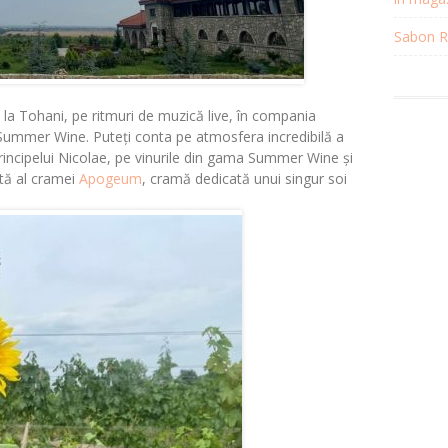
Sabon Re
 la Tohani, pe ritmuri de muzică live, în compania
or Summer Wine. Puteți conta pe atmosfera incredibilă a
rincipelui Nicolae, pe vinurile din gama Summer Wine și
tă al cramei
Apogeum
, cramă dedicată unui singur soi