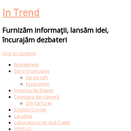
In Trend
Furnizăm informaţii, lansăm idei,
încurajăm dezbateri
Skip to content
Mondènele
Stil şi frumuseţe
De pe raft
Experiențe
Interviurile Dianei
Comoara din cămară
Din farfurie
English Corner
La cafea
Laboratorul de Apă Caldă
VERSUS